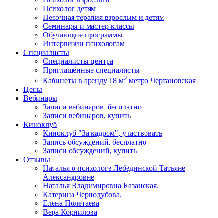
Психолог детям
Песочная терапия взрослым и детям
Семинары и мастер-классы
Обучающие программы
Интервизии психологам
Специалисты
Специалисты центра
Приглашённые специалисты
2
Кабинеты в аренду 18 м
метро Чертановская
Цены
Вебинары
Записи вебинаров, бесплатно
Записи вебинаров, купить
Киноклуб
Киноклуб "За кадром", участвовать
Запись обсуждений, бесплатно
Записи обсуждений, купить
Отзывы
Наталья о психологе Лебединской Татьяне
Александровне
Наталья Владимировна Казанская.
Катерина Чернодубова.
Елена Полетаева
Вера Корнилова