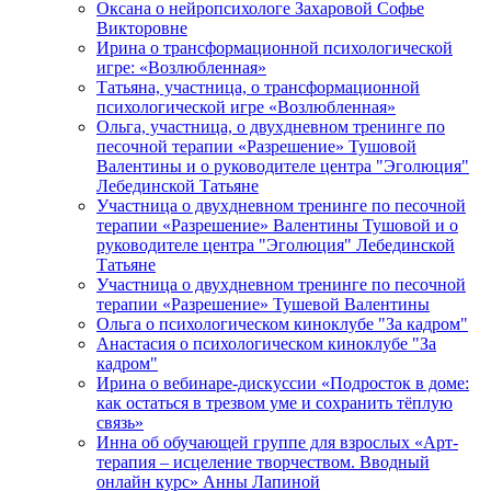
Оксана о нейропсихологе Захаровой Софье
Викторовне
Ирина о трансформационной психологической
игре: «Возлюбленная»
Татьяна, участница, о трансформационной
психологической игре «Возлюбленная»
Ольга, участница, о двухдневном тренинге по
песочной терапии «Разрешение» Тушовой
Валентины и о руководителе центра "Эголюция"
Лебединской Татьяне
Участница о двухдневном тренинге по песочной
терапии «Разрешение» Валентины Тушовой и о
руководителе центра "Эголюция" Лебединской
Татьяне
Участница о двухдневном тренинге по песочной
терапии «Разрешение» Тушевой Валентины
Ольга о психологическом киноклубе "За кадром"
Анастасия о психологическом киноклубе "За
кадром"
Ирина о вебинаре-дискуссии «Подросток в доме:
как остаться в трезвом уме и сохранить тёплую
связь»
Инна об обучающей группе для взрослых «Арт-
терапия – исцеление творчеством. Вводный
онлайн курс» Анны Лапиной