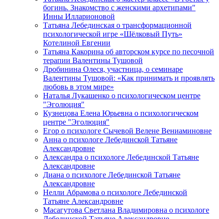
богинь. Знакомство с женскими архетипами"
Инны Илларионовой
Татьяна Лебединская о трансформационной
психологической игре «Шёлковый Путь»
Котелиной Евгении
Татьяна Какорина об авторском курсе по песочной
терапии Валентины Тушовой
Дробинина Олеся, участница, о семинаре
Валентины Тушовой: «Как принимать и проявлять
любовь в этом мире»
Наталья Лукашенко о психологическом центре
"Эголюция"
Кузнецова Елена Юрьевна о психологическом
центре "Эголюция"
Егор о психологе Сычевой Велене Вениаминовне
Анна о психологе Лебединской Татьяне
Александровне
Александра о психологе Лебединской Татьяне
Александровне
Диана о психологе Лебединской Татьяне
Александровне
Нелли Абрамова о психологе Лебединской
Татьяне Александровне
Масагутова Светлана Владимировна о психологе
Лебединской Татьяне Александровне