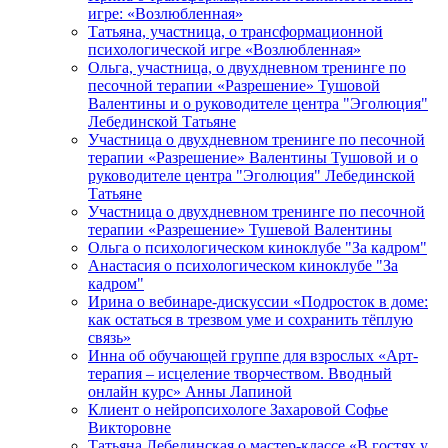
игре: «Возлюбленная»
Татьяна, участница, о трансформационной
психологической игре «Возлюбленная»
Ольга, участница, о двухдневном тренинге по
песочной терапии «Разрешение» Тушовой
Валентины и о руководителе центра "Эголюция"
Лебединской Татьяне
Участница о двухдневном тренинге по песочной
терапии «Разрешение» Валентины Тушовой и о
руководителе центра "Эголюция" Лебединской
Татьяне
Участница о двухдневном тренинге по песочной
терапии «Разрешение» Тушевой Валентины
Ольга о психологическом киноклубе "За кадром"
Анастасия о психологическом киноклубе "За
кадром"
Ирина о вебинаре-дискуссии «Подросток в доме:
как остаться в трезвом уме и сохранить тёплую
связь»
Инна об обучающей группе для взрослых «Арт-
терапия – исцеление творчеством. Вводный
онлайн курс» Анны Лапиной
Клиент о нейропсихологе Захаровой Софье
Викторовне
Татьяна Лебединская о мастер-классе «В гостях у