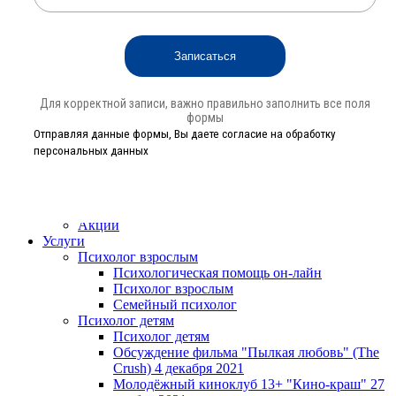
Благодарности проекту
ТРЦ "Авентура" в мкр. Северное Чертаново.
День знаний 02.09.2017
Что Вас интересует
*
:
РОО "Наши дети", "День матери" в ЮВАО г.
Москвы 26.11.2017
Фестиваль Благотворительного фонда
"Родом из детства" 09.06.2017
Для корректной записи, важно правильно заполнить все поля
Курс-интенсив "Песочная терапия - ключи к
формы
бессознательному", ноябрь-декабрь 2018г.
Отправляя данные формы, Вы даете согласие на обработку
Творческое чаепитие с психологом
Желаемая дата и время:
персональных данных
Новый песочный семинар: «Замыкая круг»
или «С новым счастьем!». 08.12.2019
Видеотека
Вопрос-ответ
Акции
Услуги
Психолог взрослым
Психологическая помощь он-лайн
Психолог взрослым
Для корректной записи, важно правильно заполнить все поля
Семейный психолог
формы
Психолог детям
Отправляя данные формы, Вы даете согласие на обработку
Психолог детям
персональных данных
Обсуждение фильма "Пылкая любовь" (The
Сrush) 4 декабря 2021
Молодёжный киноклуб 13+ "Кино-краш" 27