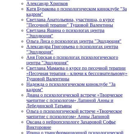
Александр Хрипков
Катя Буракова о психологическом киноклубе "За
кадром"
Светлана Анатольевна, участница, о курсе
"Песочной терапии" Тушовой Валентины
Светлана Яшина о психологах центра
"Эшлдюция"
Ольга Лиса о психологах центра "Эшлдюция"
Александра Григорьева о психологах центра
"Эшлдюция"
Аня Горская о психологах психологического
центра "Эшлдюция"
Светлана Мамаева о курсе по песочной терапии
«Песочная терапия – ключи к бессознательному»
Тушовой Валентины
Надежда о психологическом киноклубе "За
кадром"
Диана о психологической встрече «Творческое
чаепитие с психологом» Лапиной Анны и
Лебединской Татьяны
Ольга о психологической встрече «Творческое
чаепитие с психологом» Анны Лапиной
Оксана о нейропсихологе Захаровой Софье
Викторовне
Ирина о трансформационной психологической