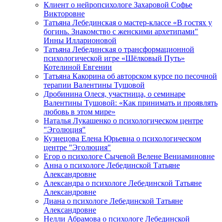
Клиент о нейропсихологе Захаровой Софье
Викторовне
Татьяна Лебединская о мастер-классе «В гостях у
богинь. Знакомство с женскими архетипами"
Инны Илларионовой
Татьяна Лебединская о трансформационной
психологической игре «Шёлковый Путь»
Котелиной Евгении
Татьяна Какорина об авторском курсе по песочной
терапии Валентины Тушовой
Дробинина Олеся, участница, о семинаре
Валентины Тушовой: «Как принимать и проявлять
любовь в этом мире»
Наталья Лукашенко о психологическом центре
"Эголюция"
Кузнецова Елена Юрьевна о психологическом
центре "Эголюция"
Егор о психологе Сычевой Велене Вениаминовне
Анна о психологе Лебединской Татьяне
Александровне
Александра о психологе Лебединской Татьяне
Александровне
Диана о психологе Лебединской Татьяне
Александровне
Нелли Абрамова о психологе Лебединской