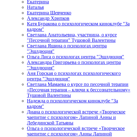
Екатерина
Наталья
Екатерина Шевченко
Александр Хрипков
Катя Буракова о психологическом киноклубе "За
кадром"
Светлана Анатольевна, участница, о курсе
"Песочной терапии" Тушовой Валентины
Светлана Яшина о психологах центра
"Эшлдюция"
Ольга Лиса о психологах центра "Эшлдюция"
Александра Григорьева о психологах центра
"Эшлдюция"
Аня Горская о психологах психологического
центра "Эшлдюция"
Светлана Мамаева о курсе по песочной терапии
«Песочная терапия – ключи к бессознательному»
Тушовой Валентины
Надежда о психологическом киноклубе "За
кадром"
Диана о психологической встрече «Творческое
чаепитие с психологом» Лапиной Анны и
Лебединской Татьяны
Ольга о психологической встрече «Творческое
чаепитие с психологом» Анны Лапиной