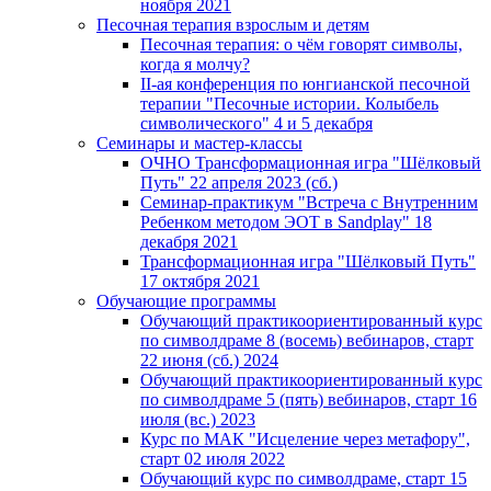
ноября 2021
Песочная терапия взрослым и детям
Песочная терапия: о чём говорят символы,
когда я молчу?
II-ая конференция по юнгианской песочной
терапии "Песочные истории. Колыбель
символического" 4 и 5 декабря
Семинары и мастер-классы
ОЧНО Трансформационная игра "Шёлковый
Путь" 22 апреля 2023 (сб.)
Семинар-практикум "Встреча с Внутренним
Ребенком методом ЭОТ в Sandplay" 18
декабря 2021
Трансформационная игра "Шёлковый Путь"
17 октября 2021
Обучающие программы
Обучающий практикоориентированный курс
по символдраме 8 (восемь) вебинаров, старт
22 июня (сб.) 2024
Обучающий практикоориентированный курс
по символдраме 5 (пять) вебинаров, старт 16
июля (вс.) 2023
Курс по МАК "Исцеление через метафору",
старт 02 июля 2022
Обучающий курс по символдраме, старт 15