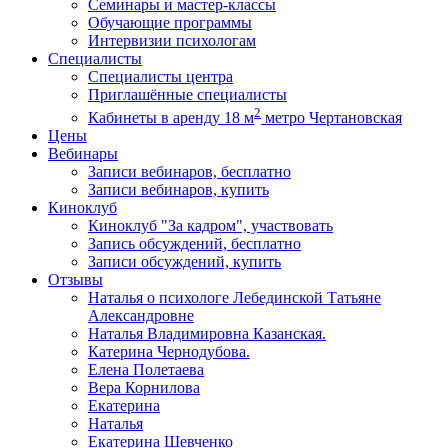
Семинары и мастер-классы
Обучающие программы
Интервизии психологам
Специалисты
Специалисты центра
Приглашённые специалисты
2
Кабинеты в аренду 18 м
метро Чертановская
Цены
Вебинары
Записи вебинаров, бесплатно
Записи вебинаров, купить
Киноклуб
Киноклуб "За кадром", участвовать
Запись обсуждений, бесплатно
Записи обсуждений, купить
Отзывы
Наталья о психологе Лебединской Татьяне
Александровне
Наталья Владимировна Казанская.
Катерина Чернодубова.
Елена Полетаева
Вера Корнилова
Екатерина
Наталья
Екатерина Шевченко