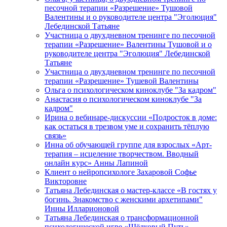
песочной терапии «Разрешение» Тушовой
Валентины и о руководителе центра "Эголюция"
Лебединской Татьяне
Участница о двухдневном тренинге по песочной
терапии «Разрешение» Валентины Тушовой и о
руководителе центра "Эголюция" Лебединской
Татьяне
Участница о двухдневном тренинге по песочной
терапии «Разрешение» Тушевой Валентины
Ольга о психологическом киноклубе "За кадром"
Анастасия о психологическом киноклубе "За
кадром"
Ирина о вебинаре-дискуссии «Подросток в доме:
как остаться в трезвом уме и сохранить тёплую
связь»
Инна об обучающей группе для взрослых «Арт-
терапия – исцеление творчеством. Вводный
онлайн курс» Анны Лапиной
Клиент о нейропсихологе Захаровой Софье
Викторовне
Татьяна Лебединская о мастер-классе «В гостях у
богинь. Знакомство с женскими архетипами"
Инны Илларионовой
Татьяна Лебединская о трансформационной
психологической игре «Шёлковый Путь»