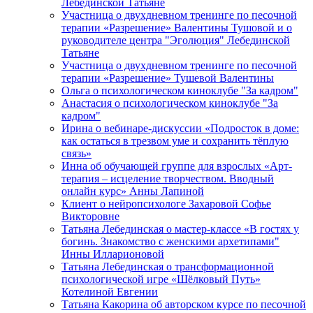
Лебединской Татьяне
Участница о двухдневном тренинге по песочной
терапии «Разрешение» Валентины Тушовой и о
руководителе центра "Эголюция" Лебединской
Татьяне
Участница о двухдневном тренинге по песочной
терапии «Разрешение» Тушевой Валентины
Ольга о психологическом киноклубе "За кадром"
Анастасия о психологическом киноклубе "За
кадром"
Ирина о вебинаре-дискуссии «Подросток в доме:
как остаться в трезвом уме и сохранить тёплую
связь»
Инна об обучающей группе для взрослых «Арт-
терапия – исцеление творчеством. Вводный
онлайн курс» Анны Лапиной
Клиент о нейропсихологе Захаровой Софье
Викторовне
Татьяна Лебединская о мастер-классе «В гостях у
богинь. Знакомство с женскими архетипами"
Инны Илларионовой
Татьяна Лебединская о трансформационной
психологической игре «Шёлковый Путь»
Котелиной Евгении
Татьяна Какорина об авторском курсе по песочной