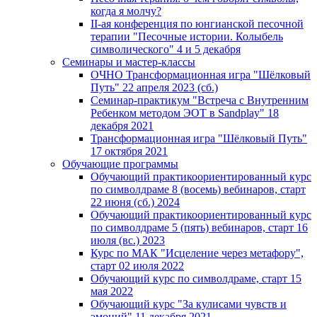
когда я молчу?
II-ая конференция по юнгианской песочной
терапии "Песочные истории. Колыбель
символического" 4 и 5 декабря
Семинары и мастер-классы
ОЧНО Трансформационная игра "Шёлковый
Путь" 22 апреля 2023 (сб.)
Семинар-практикум "Встреча с Внутренним
Ребенком методом ЭОТ в Sandplay" 18
декабря 2021
Трансформационная игра "Шёлковый Путь"
17 октября 2021
Обучающие программы
Обучающий практикоориентированный курс
по символдраме 8 (восемь) вебинаров, старт
22 июня (сб.) 2024
Обучающий практикоориентированный курс
по символдраме 5 (пять) вебинаров, старт 16
июля (вс.) 2023
Курс по МАК "Исцеление через метафору",
старт 02 июля 2022
Обучающий курс по символдраме, старт 15
мая 2022
Обучающий курс "За кулисами чувств и
эмоций" 11 декабря 2021