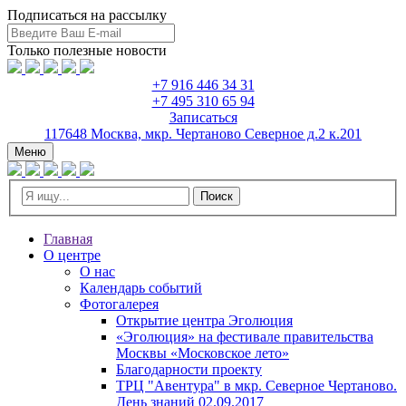
Подписаться на рассылку
Только полезные новости
+7 916 446 34 31
+7 495 310 65 94
Записаться
117648 Москва, мкр. Чертаново Северное д.2 к.201
Toggle
Меню
navigation
Главная
О центре
О нас
Календарь событий
Фотогалерея
Открытие центра Эголюция
«Эголюция» на фестивале правительства
Москвы «Московское лето»
Благодарности проекту
ТРЦ "Авентура" в мкр. Северное Чертаново.
День знаний 02.09.2017