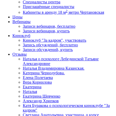
Специалисты центра
Приглашённые специалисты
2
Кабинеты в аренду 18 м
метро Чертановская
Цены
Вебинары
Записи вебинаров, бесплатно
Записи вебинаров, купить
Киноклуб
Киноклуб "За кадром", участвовать
Запись обсуждений, бесплатно
Записи обсуждений, купить
Отзывы
Наталья о психологе Лебединской Татьяне
Александровне
Наталья Владимировна Казанская.
Катерина Чернодубова.
Елена Полетаева
Вера Корнилова
Екатерина
Наталья
Екатерина Шевченко
Александр Хрипков
Катя Буракова о психологическом киноклубе "За
кадром"
Светлана Анатольевна, участница, о курсе