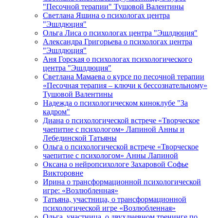
"Песочной терапии" Тушовой Валентины
Светлана Яшина о психологах центра
"Эшлдюция"
Ольга Лиса о психологах центра "Эшлдюция"
Александра Григорьева о психологах центра
"Эшлдюция"
Аня Горская о психологах психологического
центра "Эшлдюция"
Светлана Мамаева о курсе по песочной терапии
«Песочная терапия – ключи к бессознательному»
Тушовой Валентины
Надежда о психологическом киноклубе "За
кадром"
Диана о психологической встрече «Творческое
чаепитие с психологом» Лапиной Анны и
Лебединской Татьяны
Ольга о психологической встрече «Творческое
чаепитие с психологом» Анны Лапиной
Оксана о нейропсихологе Захаровой Софье
Викторовне
Ирина о трансформационной психологической
игре: «Возлюбленная»
Татьяна, участница, о трансформационной
психологической игре «Возлюбленная»
Ольга, участница, о двухдневном тренинге по