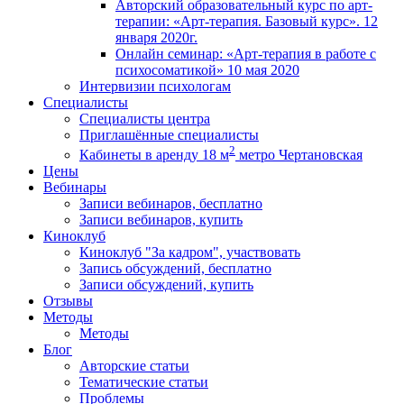
Авторский образовательный курс по арт-
терапии: «Арт-терапия. Базовый курс». 12
января 2020г.
Онлайн семинар: «Арт-терапия в работе с
психосоматикой» 10 мая 2020
Интервизии психологам
Специалисты
Специалисты центра
Приглашённые специалисты
2
Кабинеты в аренду 18 м
метро Чертановская
Цены
Вебинары
Записи вебинаров, бесплатно
Записи вебинаров, купить
Киноклуб
Киноклуб "За кадром", участвовать
Запись обсуждений, бесплатно
Записи обсуждений, купить
Отзывы
Методы
Методы
Блог
Авторские статьи
Тематические статьи
Проблемы