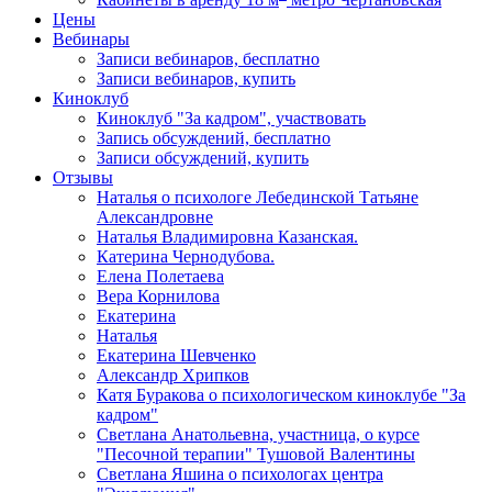
Цены
Вебинары
Записи вебинаров, бесплатно
Записи вебинаров, купить
Киноклуб
Киноклуб "За кадром", участвовать
Запись обсуждений, бесплатно
Записи обсуждений, купить
Отзывы
Наталья о психологе Лебединской Татьяне
Александровне
Наталья Владимировна Казанская.
Катерина Чернодубова.
Елена Полетаева
Вера Корнилова
Екатерина
Наталья
Екатерина Шевченко
Александр Хрипков
Катя Буракова о психологическом киноклубе "За
кадром"
Светлана Анатольевна, участница, о курсе
"Песочной терапии" Тушовой Валентины
Светлана Яшина о психологах центра