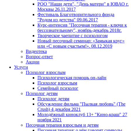
РОО "Наши дети", "День матери" в ЮВАО г.
Москвы 26.11.2017
Фестиваль Благотворительного фонда
"Родом из детства" 09.06.2017
Курс-интенсив "Песочная терапия - ключи к
бессознательному", ноябрь-декабрь 2018г.
Творческое чаепитие с психологом
Новый песочный семинар: «Замыкая круг»
или «С новым счастьем!». 08.12.2019
Видеотека
Вопрос-ответ
Акции
Услуги
Психолог взрослым
Психологическая помощь он-лайн
Психолог взрослым
Семейный психолог
Психолог детям
Психолог детям
Обсуждение фильма "Пылкая любовь" (The
Сrush) 4 декабря 2021
Молодёжный киноклуб 13+ "Кино-краш" 27
ноября 2021
Песочная терапия взрослым и детям
Песочная терапия: о чём говорят символы,