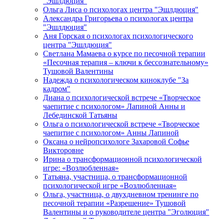
"Эшлдюция"
Ольга Лиса о психологах центра "Эшлдюция"
Александра Григорьева о психологах центра
"Эшлдюция"
Аня Горская о психологах психологического
центра "Эшлдюция"
Светлана Мамаева о курсе по песочной терапии
«Песочная терапия – ключи к бессознательному»
Тушовой Валентины
Надежда о психологическом киноклубе "За
кадром"
Диана о психологической встрече «Творческое
чаепитие с психологом» Лапиной Анны и
Лебединской Татьяны
Ольга о психологической встрече «Творческое
чаепитие с психологом» Анны Лапиной
Оксана о нейропсихологе Захаровой Софье
Викторовне
Ирина о трансформационной психологической
игре: «Возлюбленная»
Татьяна, участница, о трансформационной
психологической игре «Возлюбленная»
Ольга, участница, о двухдневном тренинге по
песочной терапии «Разрешение» Тушовой
Валентины и о руководителе центра "Эголюция"